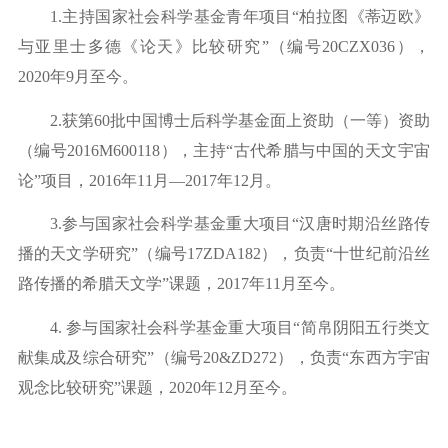
1.
主持国家社会科学基金青年项目
“柏拉图《蒂迈欧》
与亚里士多德《论天》比较研究”（编号2
0CZX036
），
2
020
年
9月至今。
2.
获第
6
0
批中国博士后科学基金面上资助（一等）资助
（编号
2
016M600118
），主持
“古代希腊与中国的天文宇宙
论”项目，
2016
年
1
1
月
—2
017
年
1
2月。
3.参与国家社会科学基金重大项目“汉唐时期沿丝路传
播的天文学研究”（编号17ZDA182
），负责
“十世纪前沿丝
路传播的希腊天文学”课题，2
017
年
1
1月至今。
4.
参与国家社会科学基金重大项目
“简帛阴阳五行类文
献集成及综合研究”（编号2
0&ZD272
），负责
“东西方宇宙
观念比较研究”课题，2
020
年
1
2月至今。