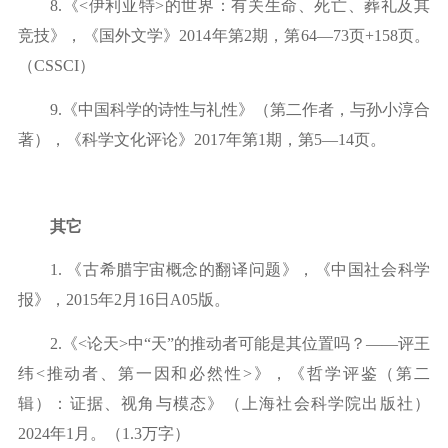
8.
《
<伊利亚特>的世界：有关生命、死亡、葬礼及其
竞技》，《国外文学》2
014年第2期，第64—73
页
+
158
页。
（
CSSCI）
9.
《中国科学的诗性与礼性》（第二作者，与孙小淳合
著），《科学文化评论》
2
017
年第
1期，第
5—14页。
其它
1.
《古希腊宇宙概念的翻译问题》，《中国社会科学
报》，
2
015
年
2月1
6
日
A
05版。
2.
《
<论天
>
中
“天”的推动者可能是其位置吗？——评王
纬<推动者、第一因和必然性
>
》，《哲学评鉴（第二
辑）：证据、视角与模态》（上海社会科学院出版社）
2
024
年
1月。（1
.3万字）