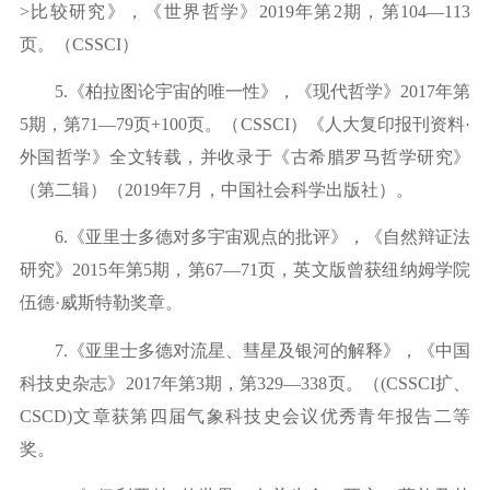
>
比较研究》，《世界哲学》
2
019年第2期，第104—113
页。（
CSSCI）
5.《柏拉图论宇宙的唯一性》，《现代哲学》2017年第
5期，第71—79
页
+
100页
。（
CSSCI）《人大复印报刊资料
·
外国哲学》全文转载，并收录于《古希腊罗马哲学研究》
（第二辑）（
2
019
年
7月，中国社会科学出版社）。
6.《亚里士多德对多宇宙观点的批评》，《自然辩证法
研究》2015年第5期，第67—71
页，英文版曾获纽纳姆学院
伍德
·威斯特勒奖章。
7.《亚里士多德对流星、彗星及银河的解释》，《中国
科技史杂志》2017年第3期，
第
3
29—338页。（(CSSCI扩、
CSCD)文章获第四届气象科技史会议优秀青年报告二等
奖。