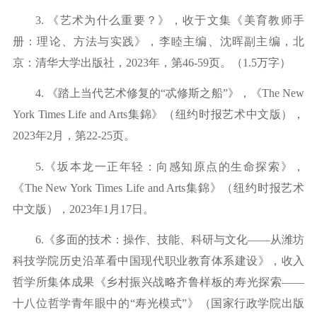
3.
《艺术为什么重要？》，收于文集《美育教师手
册：理论、方法与实践》，李睦主编、沈晖副主编，北
京：清华大学出版社，
2
023
年，第
4
6-59
页。（
1
.5万字）
4.
《踏上当代艺术修复的
“忒修斯之船”》，《
The New
York Times Life and Arts集錦》（纽约时报艺术中文版），
2023
年
2月，第2
2-25页。
5.《坂本龙一正年轻：向感知原点的生命探索》，
《The New York Times Life and Arts
集錦》（纽约时报艺术
中文版），
2
023
年
1月1
7日。
6.
《多面的技术：操作、技能、科研与文化
——从潍坊
科技学院历史沿革看中国现代职业教育体系建设》，收入
哲学所集体成果《乡村振兴战略齐鲁样板的寿光探索——
十八位哲学青年眼中的“寿光模式”》（国家行政学院出版