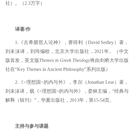
社）。（2
.3万字）
译著
/作
1.《古希腊哲人论神》，赛得利（David Sedley）著，
刘未沫译，刘玮编校，北京大学出版社
，
2021年。（中文
版首发
，英文版
Themes in Greek Theology
将由剑桥大学出版
社在“Key Themes in Ancient Philosophy”系列出版）
2.
《
<理想国
>的内与外》，李尔（Jonathan Lear
）著，
刘未沫译，载《
<理想国
>
的内与外》，娄林主编，
“经典与
解释（辑刊）”，华夏出版社，2
013
年，第
1
5-54页。
主持与参与课题