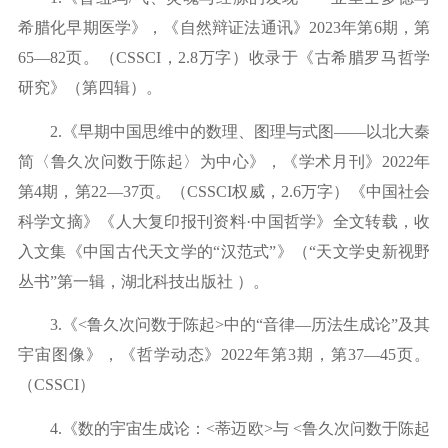
希腊化早期医学》，《自然辩证法通讯》2
023
年第
6期，
第
6
5—82页
。（
CSSCI，2.
8万字）收录于《古希腊罗马哲学
研究》（第四辑）。
2.《早期中国思维中的数理、图理与式图——
以北大秦
简〈鲁久次问数于陈起〉为中心》，《学术月刊》
2
022
年
第
4期，第
22—37页
。（
CSSCI权威，2
.6
万字）《中国社会
科学文摘》《人大复印报刊资料
·中国哲学》全文转载，收
入文集《中国古代天文学的
“汉范式”》（“天文学史新视野
丛书”第一辑，湖北科技出版社 ）。
3.《<鲁久次问数于陈起>中的“音律—历法生成论”
及其
宇宙图像》，《哲学动态》
2
022
年第
3期，第3
7—45
页。
（
CSSCI）
4.《数的宇宙生成论：<蒂迈欧>与
<
鲁久次问数于陈起