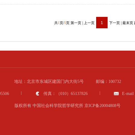
1
共
1
页/
1
页
第一页
|
上一页
下一页
|
最末页
地址：北京市东城区建国门内大街5号
邮编：100732
5506
传真：（010）65137826
E-mail
版权所有 中国社会科学院哲学研究所
京ICP备20004808号