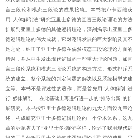
言三段论和模态三段论的成果接轨。本书把卢卡西维茨
用
“
人体解剖法
”
研究亚里士多德的直言三段论理论的方法
扩展到亚里士多德的其他逻辑理论，深刻揭示出亚里士多
德逻辑理论的伟大成就，它对逻辑发展的巨大影响及其不
足之处，纠正了亚里士多德在偶然模态三段论理论方面的
错误，并从中生发出现代逻辑的一些重大理论问题，如直
言三段论系统和模态三段论系统的构造方法、形式排斥系
统的建立、整个系统的判定问题的解决以及系统模型的建
立等。本书不是评述性的著作，而是首先用
“
人体解剖
”
进
行
“
猴体解剖
”
，在此基础上再进行进一步的
“
推陈出新
”
的扩
展研究。本书按亚里士多德逻辑理论的九大方面设九章论
述，构成研究亚里士多德逻辑理论的一个学术体系，这九
章的标题省去了
“
亚里士多德的
”
字样，论述了我用现代逻
辑的工具分析亚里士多德这些逻辑理论所取得的成果。另