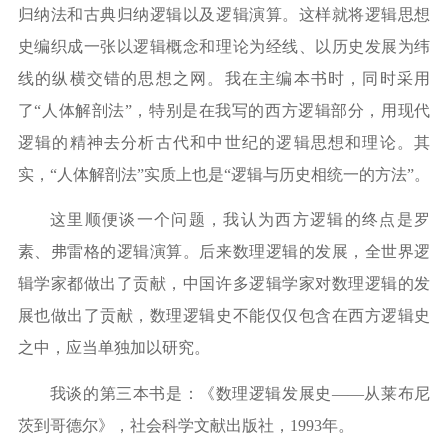
归纳法和古典归纳逻辑以及逻辑演算。这样就将逻辑思想
史编织成一张以逻辑概念和理论为经线、以历史发展为纬
线的纵横交错的思想之网。我在主编本书时，同时采用
了
“
人体解剖法
”
，特别是在我写的西方逻辑部分，用现代
逻辑的精神去分析古代和中世纪的逻辑思想和理论。其
实，
“
人体解剖法
”
实质上也是
“
逻辑与历史相统一的方法
”
。
这里顺便谈一个问题，我认为西方逻辑的终点是罗
素、弗雷格的逻辑演算。后来数理逻辑的发展，全世界逻
辑学家都做出了贡献，中国许多逻辑学家对数理逻辑的发
展也做出了贡献，数理逻辑史不能仅仅包含在西方逻辑史
之中，应当单独加以研究。
我谈的第三本书是：《数理逻辑发展史
——
从莱布尼
茨到哥德尔》，社会科学文献出版社，
1993
年。