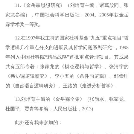
11.
《金岳霖思想研究》（刘培育主编，诸葛殷同、张
家龙参编），中国社会科学出版社，
2004
。
2005
年获金岳
霖学术奖一等奖。
12.
在
1997
年我主持的国家社科基金
“
九五
”
重点项目
“
哲
学逻辑几个重点分支的进展及其哲学问题系列研究
”
，
1998
年列入中国社科院
“
精品战略
”
首批重点管理项目。其成果
共有五部专著：张家龙的《模态逻辑与哲学》、张清宇的
《弗协调逻辑研究》、李小五的《条件句逻辑》、邹崇理
的《自然语言逻辑研究》、王路的《走进分析哲学》。
13.
刘培育主编的《金岳霖全集》（张尚水、张家龙、
杜国平、贾青等参编，人民出版社，
2013)
此外还有我未参加的：