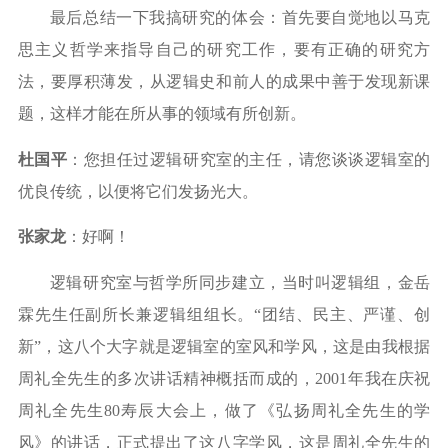
最后总结一下我搞研究的体会：首先要自觉地以马克
思主义哲学来指导自己的研究工作，要有正确的研究方
法，要厚积薄发，从逻辑史和前人的成果中善于发现新课
题，这样才能在所从事的领域有所创新。
杜国平
：您担任过逻辑研究室的主任，请您谈谈逻辑室的
优良传统，以便将它们发扬光大。
张家龙
：好啊！
逻辑研究室与哲学所同步建立，当时叫逻辑组，金岳
霖先生任副所长兼逻辑组组长。
“
团结、民主、严谨、创
新
”
，这八个大字就是逻辑室的室风和学风，这是由我根据
周礼全先生的多次讲话精神概括而成的，
2001
年我在庆祝
周礼全先生
80
寿辰大会上，做了《弘扬周礼全先生的学
风》的讲话，正式提出了这八字学风，这是周礼全先生的