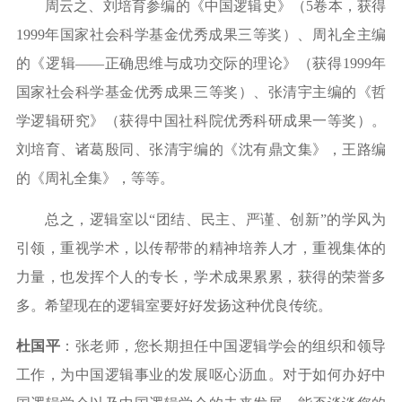
周云之、刘培育参编的《中国逻辑史》（
5
卷本，获得
1999
年国家社会科学基金优秀成果三等奖）、周礼全主编
的《逻辑
——
正确思维与成功交际的理论》（获得
1999
年
国家社会科学基金优秀成果三等奖）、张清宇主编的《哲
学逻辑研究》（获得中国社科院优秀科研成果一等奖）。
刘培育、诸葛殷同、张清宇编的《沈有鼎文集》，王路编
的《周礼全集》，等等。
总之，逻辑室以
“
团结、民主、严谨、创新
”
的学风为
引领，重视学术，以传帮带的精神培养人才，重视集体的
力量，也发挥个人的专长，学术成果累累，获得的荣誉多
多。希望现在的逻辑室要好好发扬这种优良传统。
杜国平
：张老师，您长期担任中国逻辑学会的组织和领导
工作，为中国逻辑事业的发展呕心沥血。对于如何办好中