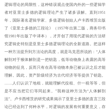
逻辑理论的局限性，这种错误观点使国内外的一些逻辑学
者对亚里士多德的逻辑理论产生了诸多误解。直到
1951
年，国际著名逻辑学家、多值逻辑创始人卢卡西维茨出版
了《亚里士多德的三段论》（
1957
年出第二版，商务印书
馆
1981
年出版了中译本），才开创了用现代逻辑的方法研
究逻辑史特别是亚里士多德逻辑理论的全新道路。把这样
一种方法提升到方法论的高度，就是马克思所说的：
“
人体
解剖对于猴体解剖是一把钥匙，低等动物身上表露的高等
动物的征兆，反而只有在高等动物本身已被认识之后才能
理解。因此，资产阶级经济为古代经济等等提供了钥匙。
……
人们认识了地租，就能理解代役租、什一税等等，但
是不应当把它们等同起来。
”
我称这种方法为
“
人体解剖
法
”
。卢卡西维茨的研究成果揭示了亚里士多德的直言三段
论已经达到了何种水平，对逻辑的发展有何重要意义，存