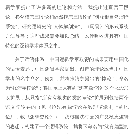
辑学家提出了许多新的理论和方法；我提出过直言三段
论、必然模态三段论和偶然模态三段论的
“
树枝形自然演绎
系统
”
、研究逻辑史的
“
人体解剖法
”
、《周易》的形式系统
方法等等；这些成果需要加以总结，以便吸收进具有中国
特色的逻辑学术体系之中。
关于话语体系，中国逻辑学家取得的成果要用中国化
的话语表述，中国逻辑学家提出、创造的理论应当用中国
学者的名字命名。例如，我将张清宇提出的
“
悖论
”
，命名
为
“
张清宇悖论
”
；将国际上原有的
“
沈有鼎悖论
”
这个概念加
以扩展，从只指
“
所有有根类的类的悖论
”
扩展到包括两个
语义悖论在内（见《论沈有鼎悖论在数理逻辑史上的地
位》，载《逻辑史论》）；我根据沈有鼎的广义模态逻辑
的思想，构建了一个逻辑系统，我将它命名为
“
沈有鼎型的