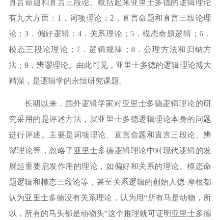
直言命题和直言三段论。概括起来亚里士多德的逻辑理论
有九大方面：
1
．词项理论；
2
．直言命题和直言三段论理
论；
3
．偏好逻辑；
4
．关系理论；
5
．模态命题逻辑；
6
．
模态三段论理论；
7
．逻辑规律；
8
．公理方法和归纳方
法；
9
．辨谬理论。由此可见，亚里士多德的逻辑理论博大
精深，是逻辑学的永恒研究课题。
长期以来，国外逻辑学家对亚里士多德逻辑理论的研
究采用的是评述方法，就亚里士多德逻辑理论本身的问题
进行评述。主要是词项理论、直言命题和直言三段论、辨
谬理论等，忽略了亚里士多德逻辑理论中对现代逻辑的发
展起重要启发作用的理论，如偏好和关系的理论、模态命
题逻辑和模态三段论等，甚至关系逻辑的创始人德
·
摩根都
认为亚里士多德没有关系理论，认为用
“
所有马是动物，所
以，所有的马头都是动物头
”
这个推理就可证明亚里士多德