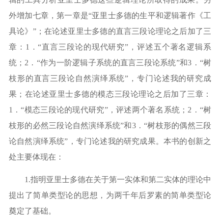
外增加七章，第一章是
“
亚里士多德的生平和逻辑著作《工
具论》
”
；在论述亚里士多德的直言三段论理论之后加了三
章：
1
．
“
直言三段论的现代研究
”
，评述五个著名逻辑系
统；
2
．
“
作为一阶逻辑子系统的直言三段论系统
”
和
3
．
“
树
枝形的直言三段论自然演绎系统
”
，专门论述我的研究成
果；在论述亚里士多德的模态三段论理论之后加了三章：
1
．
“
模态三段论的现代研究
”
，评述两个著名系统；
2
．
“
树
枝形的必然三段论自然演绎系统
”
和
3
．
“
树枝形的偶然三段
论自然演绎系统
”
，专门论述我的研究成果。本书的创新之
处主要体现在：
1.
指明亚里士多德在关于第一实体和第二实体的理论中
提出了简单类型论的思想，为两千年后罗素的简单类型论
奠定了基础。