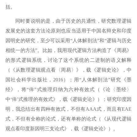
括。
同时要说明的是，由于历史的共通性，研究数理逻辑
发展史的这套方法论原则也应当适用于中国名辩史和印度
因明史的研究，至少可以采用
“
人体解剖法
”
和
“
逻辑与历史
相统一的方法
”
。比如，我用现代逻辑方法构造了《周易》
的形式逻辑系统，讨论了这个系统的二进制的语义解释
（《从数理逻辑观点看〈周易〉》，载《逻辑史论》，中
国社会科学出版社，
2016
）；用
“
人体解剖法
”
研究《墨
经》，将
“
侔
”
式推理归纳为六种有效式（《论〈墨经〉
中
‘
侔
’
式推理的有效式》，载《逻辑史论》）；研究印度因
明，我总结出有四种有效式，不但有
AAA
式，而且有
EAE
式，不但有全称的论式，还有单称的论式（《从现代逻辑
观点看印度新因明三支论式》，载《逻辑史论》）。