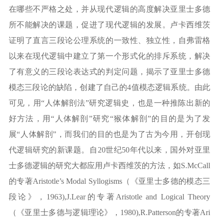
在哪些不严格之处，并从现代逻辑的高度解决亚里士多德
所不能解决的课题，促进了现代逻辑的发展。卢卡西维茨
证明了直言三段论公理系统的一致性、独立性，自弗雷格
以来在现代逻辑中建立了第一个形式化的排斥系统，解决
了有意义的三段论表达式的判定问题，揭示了亚里士多德
模态三段论的缺陷，创建了自己的
4
值模态逻辑系统。由此
可见，用
“
人体解剖法
”
研究逻辑史，也是一种推陈出新的
好方法，用
“
人体解剖
”
研究
“
猴体解剖
”
的目的是为了发
展
“
人体解剖
”
，而我们的目的也是为了古为今用，开创现
代逻辑研究的新课题。自
20
世纪
50
年代以来，国外对亚里
士多德逻辑的研究大都应用卢卡西维茨的方法，如
S.McCall
的专著
Aristotle’s Modal Syllogisms
（《亚里士多德的模态三
段论》，
1963),J.Lear
的专著
Aristotle and Logical Theory
（《亚里士多德与逻辑理论》，
1980),R.Patterson
的专著
Ari