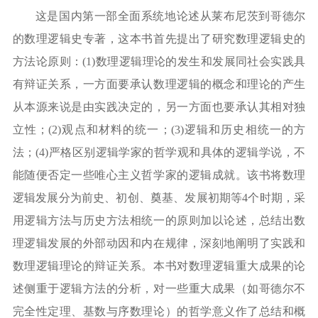
这是国内第一部全面系统地论述从莱布尼茨到哥德尔
的数理逻辑史专著，这本书首先提出了研究数理逻辑史的
方法论原则：
(1)
数理逻辑理论的发生和发展同社会实践具
有辩证关系，一方面要承认数理逻辑的概念和理论的产生
从本源来说是由实践决定的，另一方面也要承认其相对独
立性；
(2)
观点和材料的统一；
(3)
逻辑和历史相统一的方
法；
(4)
严格区别逻辑学家的哲学观和具体的逻辑学说，不
能随便否定一些唯心主义哲学家的逻辑成就。该书将数理
逻辑发展分为前史、初创、奠基、发展初期等
4
个时期，采
用逻辑方法与历史方法相统一的原则加以论述，总结出数
理逻辑发展的外部动因和内在规律，深刻地阐明了实践和
数理逻辑理论的辩证关系。本书对数理逻辑重大成果的论
述侧重于逻辑方法的分析，对一些重大成果（如哥德尔不
完全性定理、基数与序数理论）的哲学意义作了总结和概