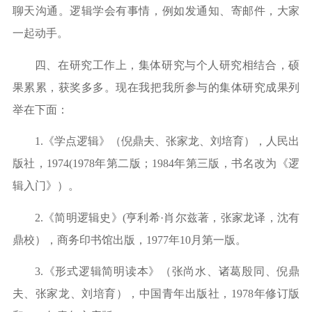
聊天沟通。逻辑学会有事情，例如发通知、寄邮件，大家
一起动手。
四、在研究工作上，集体研究与个人研究相结合，硕
果累累，获奖多多。现在我把我所参与的集体研究成果列
举在下面：
1.
《学点逻辑》（倪鼎夫、张家龙、刘培育），人民出
版社，
1974(1978
年第二版；
1984
年第三版，书名改为《逻
辑入门》）。
2.
《简明逻辑史》
(
亨利希
·
肖尔兹著，张家龙译，沈有
鼎校），商务印书馆出版，
1977
年
10
月第一版。
3.
《形式逻辑简明读本》（张尚水、诸葛殷同、倪鼎
夫、张家龙、刘培育），中国青年出版社，
1978
年修订版