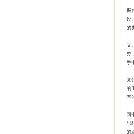
握
设
的
义
史
手
党
的
有
同
思
的