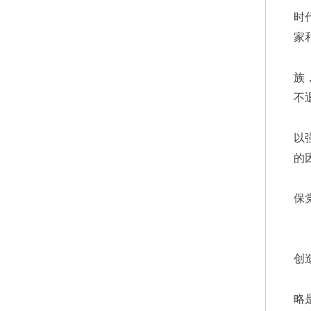
时
家
族
不
以
的
保
创
略