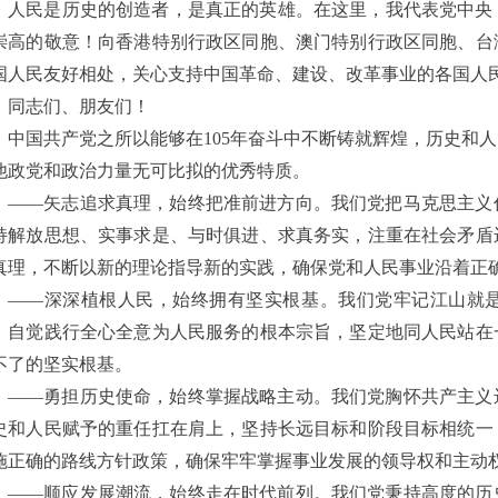
人民是历史的创造者，是真正的英雄。在这里，我代表党中央
崇高的敬意！向香港特别行政区同胞、澳门特别行政区同胞、台
国人民友好相处，关心支持中国革命、建设、改革事业的各国人
同志们、朋友们！
中国共产党之所以能够在
105年奋斗中不断铸就辉煌，历史和
他政党和政治力量无可比拟的优秀特质。
——矢志追求真理，始终把准前进方向。我们党把马克思主义
持解放思想、实事求是、与时俱进、求真务实，注重在社会矛盾
真理，不断以新的理论指导新的实践，确保党和人民事业沿着正
——深深植根人民，始终拥有坚实根基。我们党牢记江山就
，自觉践行全心全意为人民服务的根本宗旨，坚定地同人民站在
不了的坚实根基。
——勇担历史使命，始终掌握战略主动。我们党胸怀共产主义
史和人民赋予的重任扛在肩上，坚持长远目标和阶段目标相统一
施正确的路线方针政策，确保牢牢掌握事业发展的领导权和主动
——顺应发展潮流，始终走在时代前列。我们党秉持高度的历