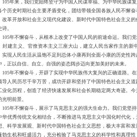
105年来，我们党始终坚守为中国人民谋幸福、为中华民族谋
各个历史时期社会主要矛盾变化，团结带领全国各族人民不懈奋
、改革开放和社会主义现代化建设、新时代中国特色社会主义的
史诗。
105年不懈奋斗，从根本上改变了中国人民的前途命运。我们
、封建主义、官僚资本主义三座大山，建立人民当家作主的新
，实现人民生活从温饱不足到总体小康再到全面小康的历史性跨
中，正以自信、自立、自强的姿态阔步迈向更加美好的未来。
105年不懈奋斗，开辟了实现中华民族伟大复兴的正确道路。
领导人民历尽千辛万苦，成功开辟和坚持了中国特色社会主义道
工业化历程，创造了经济快速发展和社会长期稳定两大奇迹。今
的光明前景。
105年不懈奋斗，展示了马克思主义的强大生命力。我们党坚
中华优秀传统文化相结合，不断推进马克思主义中国化时代化，
想、科学发展观、新时代中国特色社会主义思想，极大丰富和发
蓬勃生机和旺盛活力，充分检验了马克思主义的科学性和真理性