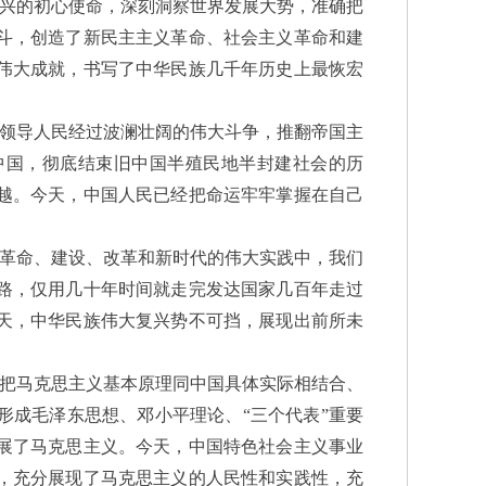
复兴的初心使命，深刻洞察世界发展大势，准确把
斗，创造了新民主主义革命、社会主义革命和建
伟大成就，书写了中华民族几千年历史上最恢宏
党领导人民经过波澜壮阔的伟大斗争，推翻帝国主
中国，彻底结束旧中国半殖民地半封建社会的历
越。今天，中国人民已经把命运牢牢掌握在自己
在革命、建设、改革和新时代的伟大实践中，我们
路，仅用几十年时间就走完发达国家几百年走过
天，中华民族伟大复兴势不可挡，展现出前所未
持把马克思主义基本原理同中国具体实际相结合、
形成毛泽东思想、邓小平理论、“三个代表”重要
展了马克思主义。今天，中国特色社会主义事业
，充分展现了马克思主义的人民性和实践性，充