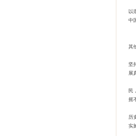
以
中
其
坚
展
民
摇
历
实