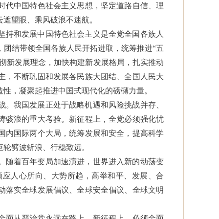
时代中国特色社会主义思想，坚定道路自信、理
云遮望眼、乘风破浪不迷航。
坚持和发展中国特色社会主义是全党全国各族人
，团结带领全国各族人民开拓进取，统筹推进“五
贯彻新发展理念，加快构建新发展格局，扎实推动
主，不断巩固和发展各民族大团结、全国人民大
造性，凝聚起推进中国式现代化的磅礴力量。
战。我国发展正处于战略机遇和风险挑战并存、
涛骇浪的重大考验。新征程上，全党必须强化忧
国内国际两个大局，统筹发展和安全，提高科学
巨轮劈波斩浪、行稳致远。
。随着百年变局加速演进，世界进入新的动荡变
顺应人心所向、大势所趋，高举和平、发展、合
动落实全球发展倡议、全球安全倡议、全球文明
全面从严治党永远在路上。新征程上，必须全面