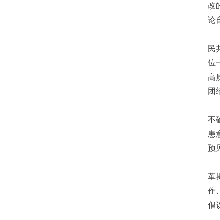
改
论
民
位
高
团
不
患
预
革
作
倡