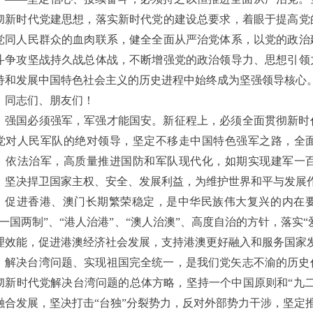
彻新时代党建思想，落实新时代党的建设总要求，着眼于提高党
党同人民群众的血肉联系，健全全面从严治党体系，以党的政治
斗争攻坚战持久战总体战，不断增强党的政治领导力、思想引领
持和发展中国特色社会主义的历史进程中始终成为坚强领导核心
同志们、朋友们！
强国必须强军，军强才能国安。新征程上，必须全面贯彻新时
党对人民军队的绝对领导，坚定不移走中国特色强军之路，全
、依法治军，高质量推进国防和军队现代化，如期实现建军一
，坚决捍卫国家主权、安全、发展利益，为维护世界和平与发展
促进香港、澳门长期繁荣稳定，是中华民族伟大复兴的内在
“一国两制”、“港人治港”、“澳人治澳”、高度自治的方针，落实
理效能，促进港澳经济社会发展，支持港澳更好融入和服务国家
解决台湾问题、实现祖国完全统一，是我们党矢志不渝的历史
彻新时代党解决台湾问题的总体方略，坚持一个中国原则和
“九
融合发展，坚决打击“台独”分裂势力，反对外部势力干涉，坚定