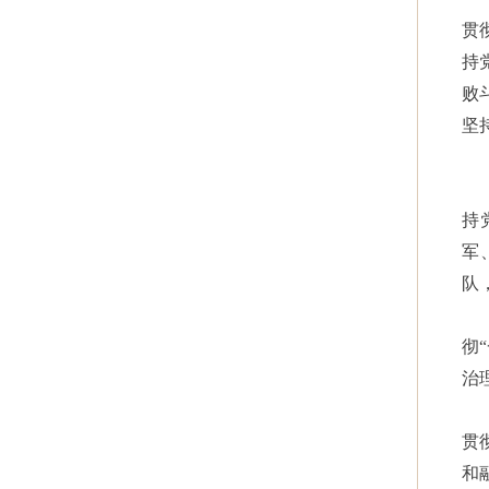
贯
持
败
坚
持
军
队
彻
治
贯
和