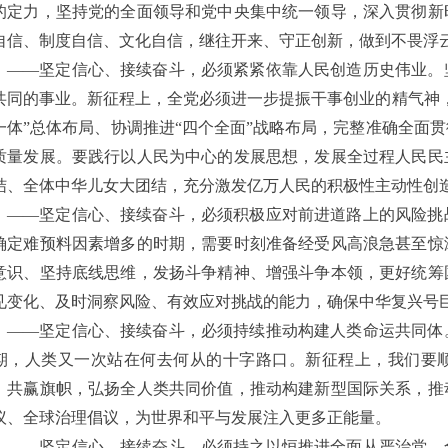
的定力，坚持党的全面领导和党中央集中统一领导，深入贯彻新
自信、制度自信、文化自信，继往开来、守正创新，做到不畏浮
——坚定信心、接续奋斗，必须紧紧依靠人民创造历史伟业。
共同的事业。新征程上，全党必须进一步提振干事创业的精气神
一体”总体布局、协调推进“四个全面”战略布局，完整准确全面
质量发展。要践行以人民为中心的发展思想，发展全过程人民民
结、全体中华儿女大团结，充分激发亿万人民的积极性主动性创
——坚定信心、接续奋斗，必须积极应对前进道路上的风险挑
确定难预料因素增多的时期，需要时刻准备经受风高浪急甚至惊
意识、坚持底线思维，发扬斗争精神、增强斗争本领，更好统筹
见变化、及时洞察风险、有效应对挑战的能力，确保中华复兴号
——坚定信心、接续奋斗，必须持续推动构建人类命运共同体
期，人类又一次站在何去何从的十字路口。新征程上，我们要
、共赢旗帜，弘扬全人类共同价值，推动构建新型国际关系，推
议、全球治理倡议，为世界和平与发展注入更多正能量。
——坚定信心、接续奋斗，必须持之以恒推进全面从严治党。