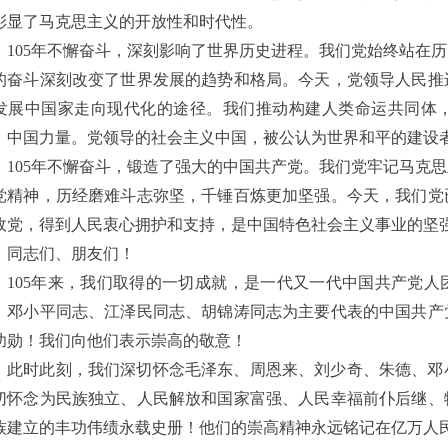
彰显了马克思主义的开放性和时代性。
105年不懈奋斗，深刻影响了世界历史进程。我们党始终站在
的奋斗深刻改变了世界发展的趋势和格局。今天，党领导人民推
发展中国家走向现代化的途径。我们推动构建人类命运共同体
、中国力量。党领导的社会主义中国，被公认为世界和平的建设
105年不懈奋斗，锻造了强大的中国共产党。我们党牢记马克
党精神，历经磨难斗志弥坚，千锤百炼更加坚强。今天，我们党
政党，得到人民衷心拥护和支持，是中国特色社会主义事业的坚
同志们、朋友们！
105年来，我们取得的一切成就，是一代又一代中国共产党
、邓小平同志、江泽民同志、胡锦涛同志为主要代表的中国共产
功勋！我们向他们表示崇高的敬意！
此时此刻，我们深切怀念毛泽东、周恩来、刘少奇、朱德、邓
切怀念为民族独立、人民解放和国家富强、人民幸福前仆后继、
族建立的丰功伟绩永载史册！他们的崇高精神永远铭记在亿万人