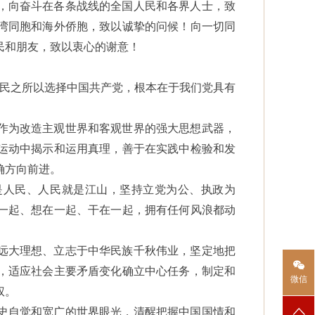
，向奋斗在各条战线的全国人民和各界人士，致
湾同胞和海外侨胞，致以诚挚的问候！向一切同
民和朋友，致以衷心的谢意！
人民之所以选择中国共产党，根本在于我们党具有
作为改造主观世界和客观世界的强大思想武器，
运动中揭示和运用真理，善于在实践中检验和发
确方向前进。
是人民、人民就是江山，坚持立党为公、执政为
一起、想在一起、干在一起，拥有任何风浪都动
远大理想、立志于中华民族千秋伟业，坚定地把
，适应社会主要矛盾变化确立中心任务，制定和
微信
权。
史自觉和宽广的世界眼光，清醒把握中国国情和