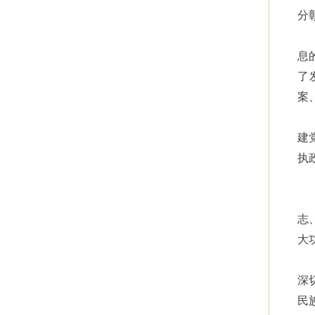
分
息
了
案
建
执
志
大
深
民