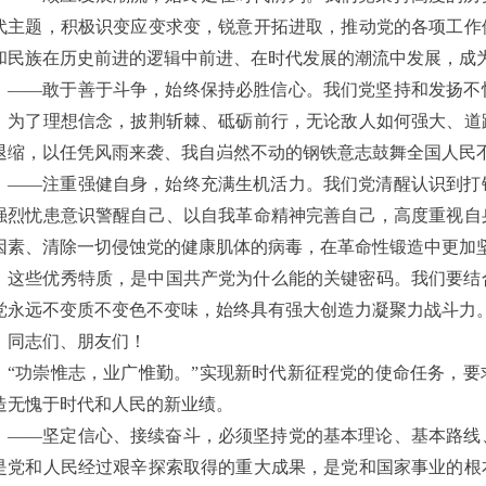
代主题，积极识变应变求变，锐意开拓进取，推动党的各项工作
和民族在历史前进的逻辑中前进、在时代发展的潮流中发展，成
——敢于善于斗争，始终保持必胜信心。我们党坚持和发扬不
，为了理想信念，披荆斩棘、砥砺前行，无论敌人如何强大、道
退缩，以任凭风雨来袭、我自岿然不动的钢铁意志鼓舞全国人民
——注重强健自身，始终充满生机活力。我们党清醒认识到打
强烈忧患意识警醒自己、以自我革命精神完善自己，高度重视自
因素、清除一切侵蚀党的健康肌体的病毒，在革命性锻造中更加
这些优秀特质，是中国共产党为什么能的关键密码。我们要结
党永远不变质不变色不变味，始终具有强大创造力凝聚力战斗力
同志们、朋友们！
“功崇惟志，业广惟勤。”实现新时代新征程党的使命任务，
造无愧于时代和人民的新业绩。
——坚定信心、接续奋斗，必须坚持党的基本理论、基本路线
是党和人民经过艰辛探索取得的重大成果，是党和国家事业的根