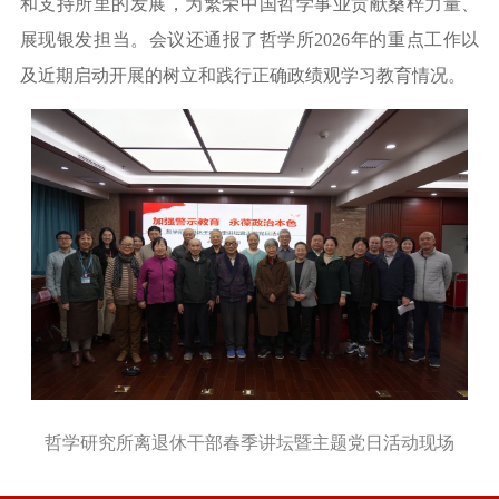
和支持所里的发展，为繁荣中国哲学事业贡献桑梓力量、
展现银发担当
。
会议还
通报了
哲学所
2026年的重点工作以
及近期
启动
开展的树立和践行正确政绩观学习教育情况
。
哲学研究所离退休干部春季讲坛暨主题党日活动现场