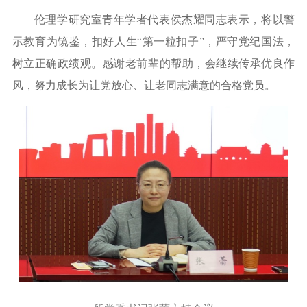
伦理学研究室
青年学者代表
侯杰耀
同志
表示，
将以警
示教育为镜鉴，扣好人生
“第一粒扣子”，严守党纪国法，
树立正确政绩观。
感谢
老前辈
的
帮助，会继续
传承优良作
风，努力成长为让党放心、让老同志满意的合格党员。