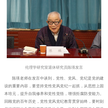
伦理学研究室退休研究员陈瑛发言
陈
瑛
老师
在发言中
谈到
，
党性、党风、党纪是党的建
设的重要内容，
要坚持党性党风党纪一起抓，从思想上固
本培元，提升自我修养和党性觉悟，增强拒腐防变能力。
回
顾党的百年历史，党性党风党纪教育贯
穿始终，
要时刻