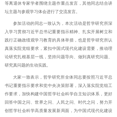
等离退休专家学者围绕主题
作
重点发言，其他同志结合讲
坛主题与参观学习体会进行
了
交流发言。
参加活动的同志一致认为
，本次活动是哲学研究所深
入学习贯彻习近平总书记重要指示精神
、
扎实开展树立和
践行正确政绩观学习教育的具体举措
，也
是哲学研究所认
真落实院党组要求，
紧扣
中国式现代化
建设需要，推动
理
论研究扎根基层一线，
坚持问题导向、做到
真研究问题、
研究真问题的
生动
实践。
大家一致表示
，哲学研究所
全体同志
要按照
习近平
总
书记
重要指示要求
和党中央决策部署，深入落实院党组
工
作
要求，加快构建中国哲学社会科学自主知识体系，更好
回答中国之问、世界之问、人民之问、时代之问，努力开
创哲学社会科学高质量发展新局面，为中国式现代化建设