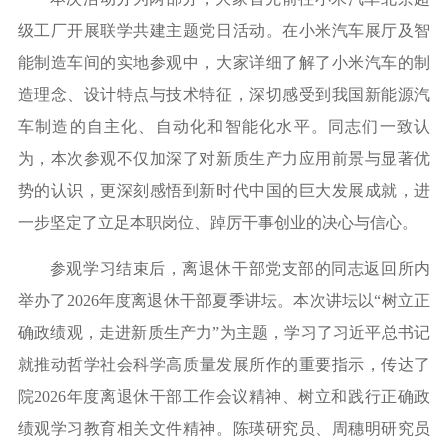
级工厂开展联学共建主题党日活动。在小米汽车展厅及智
能制造车间的实地参观中，大家详细了解了小米汽车的制
造理念、设计特点与技术特征，深切感受到我国新能源汽
车制造的自主化、自动化和智能化水平。同志们一致认
为，本次参观不仅加深了对新质生产力应用前景与显著优
势的认识，更深刻感悟到新时代中国的巨大发展成就，进
一步坚定了立足本职岗位、踔厉干事创业的决心与信心。
参观学习结束后，
离退休干部党支部的同志
返回所
内
举办
了
2026年度离退休干部
夏季讲坛
。本次讲坛
以
“树立正
确政绩观，走进新质生产力”为
主题
，
学习了习近平总书记
就
推动哲学社会科学高质量发展
所作的
重要指示，传达了
院
2026年度离退休干部工作会议精神、树立和践行正确政
绩观学习教育相关文件精神。陈瑛研究员、周穗明研究员