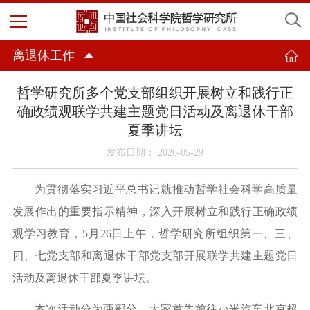
离退休工作
哲学研究所多个党支部组织开展树立和践行正
确政绩观联学共建主题党日活动及离退休干部
夏季讲坛
发布日期： 2026-05-29
为贯彻落实习近平总书记
就
推动哲学社会科学高质量
发展
作出的
重要指示精神
，
深入开展树立和践行正确政绩
观学习教育，
5月26日上午
，
哲学研究所组织
第一、三、
四、七党支部
和
离退休干部党支部
开展联学共建主题党日
活动及离退休干部
夏季讲坛
。
本次活动分为两部分，
大家
首先前往小米汽车北京超