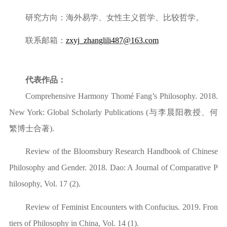
研究方向：海外易学、女性主义哲学、比较哲学。
联系邮箱：
zxyj_zhanglili487@163.com
代表作品：
Comprehensive Harmony
Thomé Fang’s Philosophy
. 2018.
New York: Global Scholarly Publications (
与李晨阳教授、何
繁博士合著
)
.
Review of the
Bloomsbury Research Handbook of Chinese
Philosophy and Gender
. 2018.
Dao: A Journal of Comparative P
hilosophy
, Vol. 17 (2).
Review of
Feminist Encounters with Confucius
.
2019.
Fron
tiers of Philosophy in China
, Vol. 14 (1).