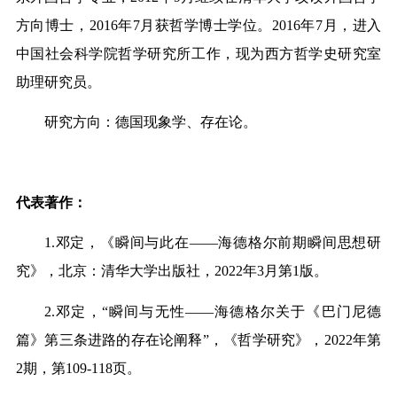
方向博士，
2016
年
7
月获哲学博士学位。
2016
年
7
月，进入
中国社会科学院哲学研究所工作，现为西方哲学史研究室
助理研究员。
研究方向：德国现象学、存在论。
代表著作：
1.
邓定，《瞬间与此在
——
海德格尔前期瞬间思想研
究》，北京：清华大学出版社，
2022
年
3
月第
1
版。
2.
邓定，“瞬间与无性
——
海德格尔关于《巴门尼德
篇》第三条进路的存在论阐释”，《哲学研究》，
2022
年第
2
期，第
109-118
页。