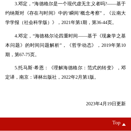
3.
邓定，“海德格尔是一个现代虚无主义者吗
?——
基于
约纳斯对《存在与时间》中的‘瞬间’概念考察”，《云南大
学学报（社会科学版）》，
2021
年第
1
期，第
36-44
页。
4.
邓定，
“
海德格尔论四重时间
——
基于《现象学之基
本问题》的时间问题解析
”
，《哲学动态》，
2019
年第
10
期，第
67-75
页。
5.
托马斯
·
希恩：《理解海德格尔：范式的转变》，邓
定译，南京：译林出版社，
2022
年
2
月第
1
版。
2023
年
4
月
19
日更新
Top