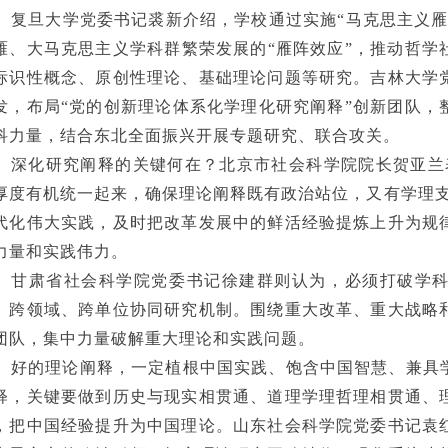
复旦大学党委书记裘新介绍，学校通过实施
“马克思主义
雁、大马克思主义学科群繁荣发展的“雁阵效应”，推动哲学
标识性概念、原创性理论、基础理论问题等研究。吉林大学
发，布局“党的创新理论体系化学理化研究阐释”创新团队，
科力量，结合东北全面振兴开展专题研究、联合攻关。
深化研究阐释的关键何在？北京市社会科学院院长贺亚兰
厚度有机统一起来，确保理论阐释既有政治站位，又有学理支
代化伟大实践，及时把改革发展中的鲜活经验提炼上升为规
力量和实践伟力。
甘肃省社会科学院党委书记徐建群则认为，必须打破学
、跨领域、跨单位协同研究机制。围绕重大改革、重大战略
团队，集中力量破解重大理论和实践问题。
好的理论阐释，一定植根中国实践、饱含中国智慧、兼具
释，关键要做到历史与现实相贯通、道理学理哲理相贯通、
，把中国经验提升为中国理论。山东社会科学院党委书记袁