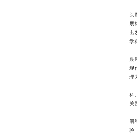
头
展
出
学
践
现
理
科
关
阐
验