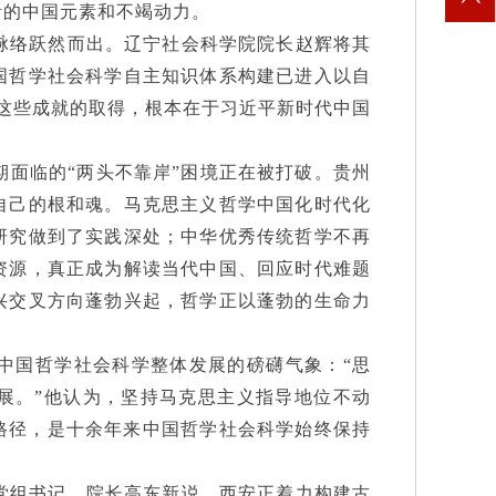
活的中国元素和不竭动力。
脉络跃然而出。辽宁社会科学院院长赵辉将其
国哲学社会科学自主知识体系构建已进入以自
“这些成就的取得，根本在于习近平新时代中国
期面临的
“两头不靠岸”困境正在被打破。贵州
自己的根和魂。马克思主义哲学中国化时代化
研究做到了实践深处；中华优秀传统哲学不再
资源，真正成为解读当代中国、回应时代难题
兴交叉方向蓬勃兴起，哲学正以蓬勃的生命力
中国哲学社会科学整体发展的磅礴气象：
“思
展。”他认为，坚持马克思主义指导地位不动
路径，是十余年来中国哲学社会科学始终保持
党组书记、院长高东新说，西安正着力构建古