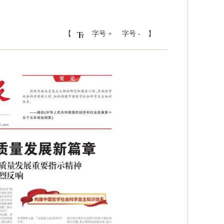
【
字号 +
字号 -
】