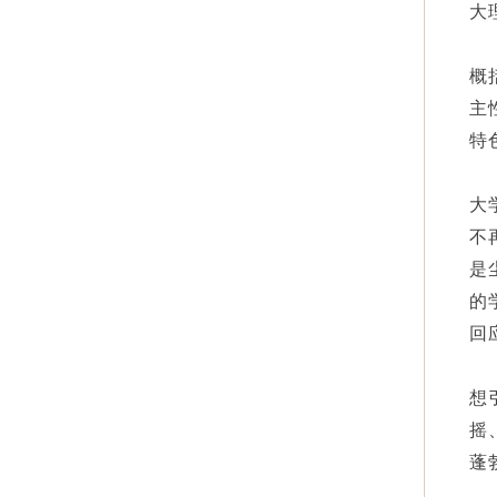
大
概
主
特
大
不
是
的
回
想
摇
蓬