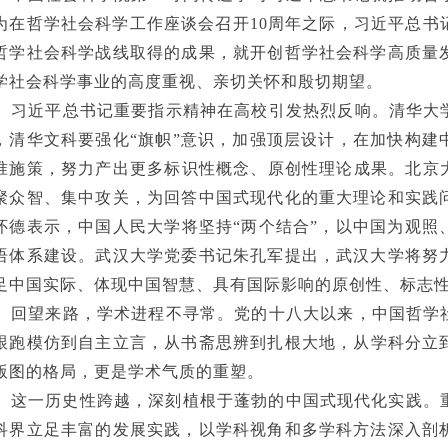
为在哲学社会科学工作座谈会召开
10周年之际，习近平总
哲学社会科学战线取得的成果，就开创哲学社会科学高质量
学社会科学事业的高度重视、亲切关怀和殷切期望。
习近平总书记重要指示精神在高校引发热烈反响。清华大
，清华文科要强化“旗帜”意识，加强顶层设计，在加快构建
准施策，努力产出更多标识性概念、原创性理论成果。北京大
聚众智、集中攻关，为回答中国式现代化的重大理论和实践
怀德表示，中国人民大学将坚持“两个结合”，以中国为观照
语体系建设。武汉大学党委书记朱孔军提出，武汉大学将努
足中国实际、体现中国智慧、具有国际影响的原创性、标志性
回望来路，学术进程不寻常。党的十八大以来，中国哲学
跟跑模仿到自主立言，从书斋思辨到扎根大地，从学科分立
版图的格局，更是学术气质的重塑。
这一历史性跨越，深刻植根于蓬勃的中国式现代化实践。
科界立足丰富的发展实践，以学科视角和多学科方法深入剖