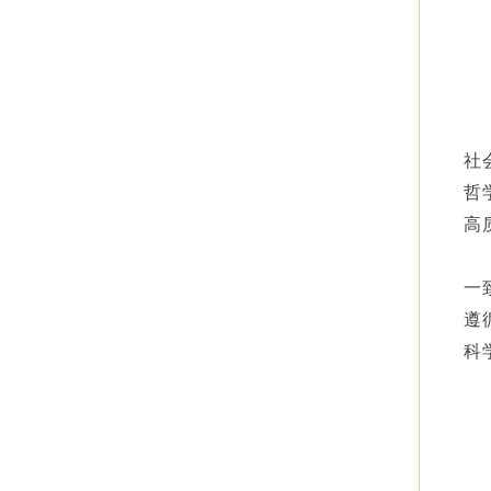
社
哲
高
一
遵
科