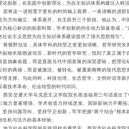
理论创新，在实践中创新理论，为自主知识体系构建注入鲜
若将这一进程置于更长的时间轴上观察，一条清晰的进阶
括为方向确立、体系展开、自主跃升三个阶段。他认为，中
性为核心标识的崭新时期，学术创新的内生动力加速形成，
色社会主义思想为自主知识体系建设提供了强大思想指引”。
将视野拉近，具体学科的转型之变更加清晰。哲学研究长
学副校长陈艳波坦言，新时代的哲学研究，找到了真正属于
再是抽象命题，而是直面当代中国发展的深层逻辑，把理论
尘封的典籍，而是被激活、被转化、被重新阐释的现代思想
学理支撑。与此同时，科技伦理、生态哲学、文明对话等新
应着技术革命、社会转型的时代叩问。
西安交通大学马克思主义学院院长燕连福用三句话道出了
引领力显著增强、学术创造力持续迸发、国际影响力不断拓
、坚持问题导向、坚持守正创新，牢牢把握“两个结合”根本
勃生机与活力的基本经验。
地方社会科学院的实践同样步履坚实。西安市社会科学院