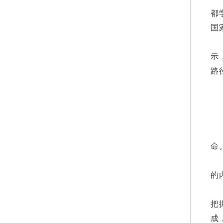
都
国
示
路
命
的
把
成