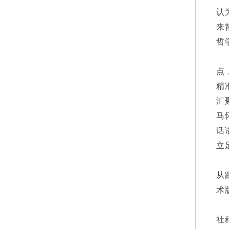
认
来
哲
点
精
汇
马
话
立
从
术
社