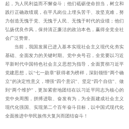
起，为人民利益而不懈奋斗；他们砥砺使命担当，树立和
践行正确政绩观，在平凡岗位上埋头苦干、攻坚克难，努
力创造无愧于党、无愧于人民、无愧于时代的业绩；他们
弘扬优良作风，保持清正廉洁的政治本色，赢得全党全社
会广泛赞誉。
当前，我国发展已进入基本实现社会主义现代化夯实
基础、全面发力的关键时期。党中央号召，全党要以习近
平新时代中国特色社会主义思想为指导，全面贯彻习近平
党建思想，以
“七一勋章”获得者为榜样，深刻领悟“两个确
立”的决定性意义，增强“四个意识”、坚定“四个自信”、做
到“两个维护”，更加紧密地团结在以习近平同志为核心的
党中央周围，拼搏进取、奋发有为，为全面建成社会主义
现代化强国、实现第二个百年奋斗目标，以中国式现代化
全面推进中华民族伟大复兴而团结奋斗！