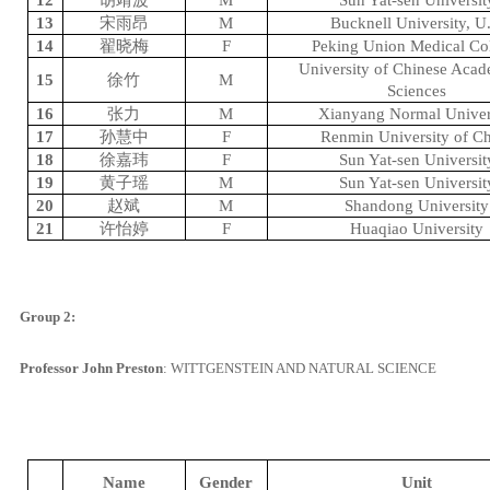
13
宋雨昂
M
Bucknell University, U
14
翟晓梅
F
Peking Union Medical Co
University of Chinese Aca
15
徐竹
M
Sciences
16
张力
M
Xianyang Normal Univer
17
孙慧中
F
Renmin University of C
18
徐嘉玮
F
Sun Yat-sen Universit
19
黄子瑶
M
Sun Yat-sen Universit
20
赵斌
M
Shandong University
21
许怡婷
F
Huaqiao University
Group 2:
Professor John Preston
:
WITTGENSTEIN AND NATURAL SCIENCE
Name
Gender
Unit