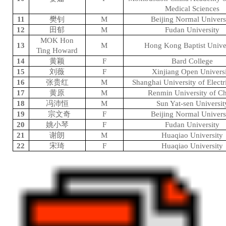
Medical Sciences
11
樊钊
M
Beijing Normal Univers
12
田郁
M
Fudan University
MOK Hon
13
M
Hong Kong Baptist Unive
Ting Howard
14
黄颖
F
Bard College
15
刘薇
F
Xinjiang Open Univers
16
张贵红
M
Shanghai University of Elect
17
黄原
M
Renmin University of C
18
冯沛恒
M
Sun Yat-sen Universit
19
宗文奇
F
Beijing Normal Univers
20
姚小琴
F
Fudan University
21
谢朗
M
Huaqiao University
22
宋琦
F
Huaqiao University