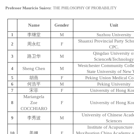
Professor Mauricio Suárez
:
THE PHILOSOPHY OF PROBABILITY
Name
Gender
Unit
1
李继堂
M
Suzhou University
Shaanxi Provincial Party Scho
2
周永红
F
CPC.
Qingdao University o
3
路卫华
M
Science&Technolog
Westchester Community Colle
4
Sheng Chen
M
State University of New 
5
胡燕
F
Peking Union Medical Co
6
何浩平
M
Peking University
7
宋菲
F
University of Hong Ko
Mariangela
8
Zoe
F
University of Hong Ko
COCCHIARO
University of Chinese Aca
9
李秀波
M
Sciences
Institute of Acupuncture
10
姜姗
F
Moxibustion China Academy o