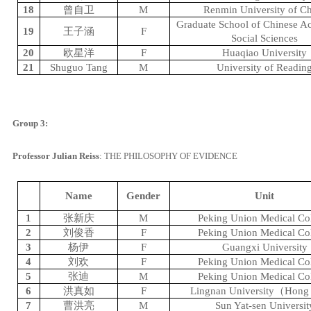
18
曾自卫
M
Renmin University of C
Graduate School of Chinese A
19
王子涵
F
Social Sciences
20
欧星洋
F
Huaqiao University
21
Shuguo Tang
M
University of Readin
Group 3:
Professor Julian Reiss
:
THE PHILOSOPHY OF EVIDENCE
Name
Gender
Unit
1
张新庆
M
Peking Union Medical Co
2
刘俊香
F
Peking Union Medical Co
3
杨伊
F
Guangxi University
4
刘欢
F
Peking Union Medical Co
5
张迪
M
Peking Union Medical Co
6
洪真如
F
Lingnan University
（
Hong
7
曹洪亮
M
Sun Yat-sen Universit