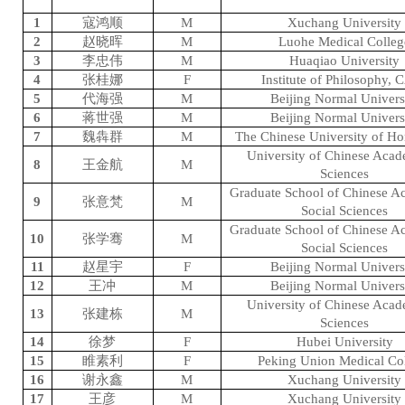
1
寇鸿顺
M
Xuchang University
2
赵晓晖
M
Luohe Medical Colleg
3
李忠伟
M
Huaqiao University
4
张桂娜
F
Institute of Philosophy,
5
代海强
M
Beijing Normal Univers
6
蒋世强
M
Beijing Normal Univers
7
魏犇群
M
The Chinese University of H
University of Chinese Aca
8
王金航
M
Sciences
Graduate School of Chinese A
9
张意梵
M
Social Sciences
Graduate School of Chinese A
10
张学骞
M
Social Sciences
11
赵星宇
F
Beijing Normal Univers
12
王冲
M
Beijing Normal Univers
University of Chinese Aca
13
张建栋
M
Sciences
14
徐梦
F
Hubei University
15
睢素利
F
Peking Union Medical Co
16
谢永鑫
M
Xuchang University
17
王彦
M
Xuchang University