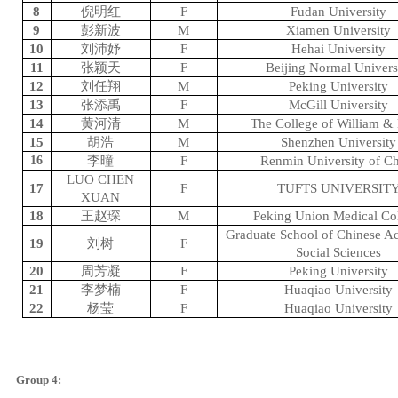
8
倪明红
F
Fudan University
9
彭新波
M
Xiamen University
10
刘沛妤
F
Hehai University
11
张颖天
F
Beijing Normal Univers
12
刘任翔
M
Peking University
13
张添禹
F
McGill University
14
黄河清
M
The College of William &
15
胡浩
M
Shenzhen University
16
李曈
F
Renmin University of C
LUO CHEN
17
F
TUFTS UNIVERSIT
XUAN
18
王赵琛
M
Peking Union Medical Co
Graduate School of Chinese A
19
刘树
F
Social Sciences
20
周芳凝
F
Peking University
21
李梦楠
F
Huaqiao University
22
杨莹
F
Huaqiao University
Group 4: