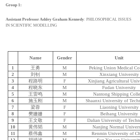
Group 1:
Assistant Professor Ashley Graham Kennedy
:
PHILOSOPHICAL ISSUES
IN SCIENTIFIC MODELLING
Name
Gender
Unit
1
王勇
M
Peking Union Medical Co
2
刘钊
M
Xinxiang University
3
程路明
F
Xinjiang Agricultural Univ
4
程晓东
M
Fudan University
5
王雷鸣
M
Nantong Shipping Coll
6
施玉刚
M
Shaanxi University of Tec
7
梁蓉
F
Liaoning University
8
樊姗姗
F
Beihang University
9
王文敬
F
Dalian University of Tech
10
黄伟韬
M
Nanjing Normal Univers
11
蔡伟鑫
M
Renmin University of C
12
胡靖波
M
Sun Yat-sen Universit