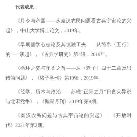
代表成果
：
《月令与帝国
——从秦汉农民问题看古典宇宙论的兴
起》，中山大学博士论文，2019年。
《早期儒学心志论及其慎独工夫
——从简帛〈五行〉
的“一”谈起》，《古典学研究》第4辑，2019年。
《循环之姿与守柔之旨
——从〈老子〉四十二章反思
错简问题》，《诸子学刊》第19辑，2019年。
《经学、历术与政治
——苏辙“正阳之月”日食灾异说
与北宋党争》，《鹅湖月刊》2019年第8期。
《秦汉农民问题与古典宇宙论的兴起》，《开放时
代》
2021年第2期。