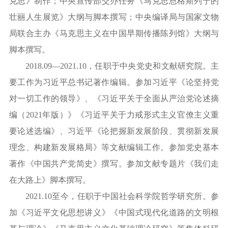
克思》制作；
中央宣传部交办任务《马克思恩格斯列宁的
壮丽人生展览》大纲与脚本撰写
；中央编译局与国家文物
局联合主办
《
马克思主义在中国早期传播陈列馆
》大纲与
脚本撰写。
2018.09—2021.10，任职于中央党史和文献研究院。主
要工作为习近平总书记著作编辑。参加习近平《论坚持党
对一切工作的领导》、《习近平关于全面从严治党论述摘
编（2021年版）》《习近平关于力戒形式主义官僚主义重
要论述选编》、习近平《论把握新发展阶段、贯彻新发展
理念、构建新发展格局》等文献编辑工作。参加党史基本
著作《中国共产党简史》撰写。
参加
文献专题片
《我们走
在大路上》脚本撰写。
2021.10至今，任职于中国社会科学院哲学研究所。参
加
《习近平文化思想讲义》
《中国式现代化道路的文明根