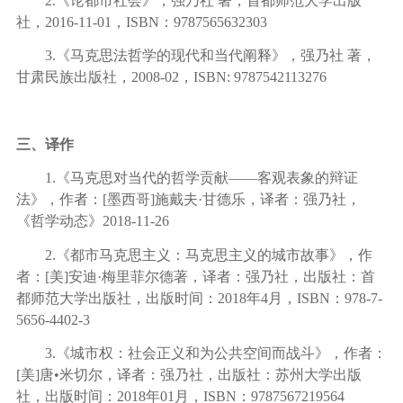
2.
《论都市社会》，强乃社 著，首都师范大学出版
社，
2016-11-01
，
ISBN
：
9787565632303
3.
《马克思法哲学的现代和当代阐释》，强乃社 著，
甘肃民族出版社，
2008-02
，
ISBN: 9787542113276
三、译作
1.
《马克思对当代的哲学贡献
——
客观表象的辩证
法》，作者：
[
墨西哥
]
施戴夫
·
甘德乐，译者：强乃社，
《哲学动态》
2018-11-26
2.
《都市马克思主义：马克思主义的城市故事》，作
者：
[
美
]
安迪
·
梅里菲尔德著，译者：强乃社，出版社：首
都师范大学出版社，出版时间：
2018
年
4
月，
ISBN
：
978-7-
5656-4402-3
3.
《城市权：社会正义和为公共空间而战斗》，作者：
[
美
]
唐
•
米切尔，译者：强乃社，出版社：苏州大学出版
社，出版时间：
2018
年
01
月，
ISBN
：
9787567219564