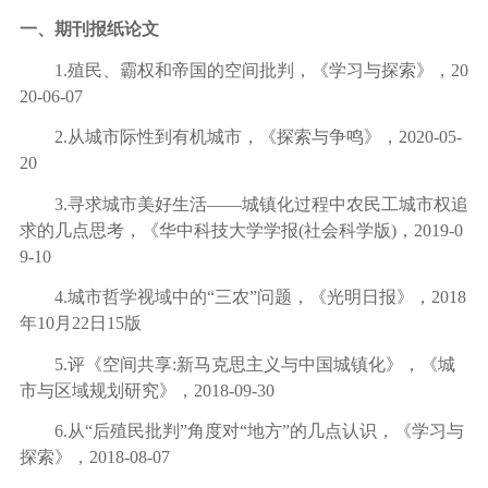
一、期刊报纸论文
1.
殖民、霸权和帝国的空间批判，《学习与探索》，
20
20-06-07
2.
从城市际性到有机城市，《探索与争鸣》，
2020-05-
20
3.
寻求城市美好生活
——
城镇化过程中农民工城市权追
求的几点思考，《华中科技大学学报
(
社会科学版
)
，
2019-0
9-10
4.
城市哲学视域中的
“
三农
”
问题，《光明日报》，
2018
年
10
月
22
日
15
版
5.
评《空间共享
:
新马克思主义与中国城镇化》，《城
市与区域规划研究》，
2018-09-30
6.
从
“
后殖民批判
”
角度对
“
地方
”
的几点认识，《学习与
探索》，
2018-08-07