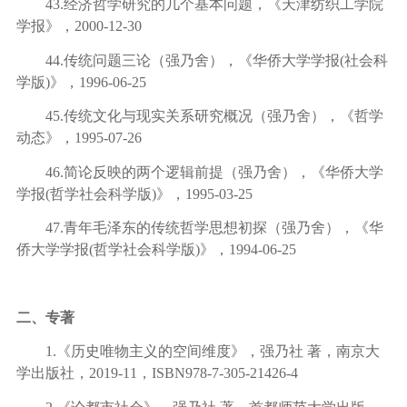
43.
经济哲学研究的几个基本问题，《天津纺织工学院
学报》，
2000-12-30
44.
传统问题三论（强乃舍），《华侨大学学报
(
社会科
学版
)
》，
1996-06-25
45.
传统文化与现实关系研究概况（强乃舍），《哲学
动态》，
1995-07-26
46.
简论反映的两个逻辑前提（强乃舍），《华侨大学
学报
(
哲学社会科学版
)
》，
1995-03-25
47.
青年毛泽东的传统哲学思想初探（强乃舍），《华
侨大学学报
(
哲学社会科学版
)
》，
1994-06-25
二、专著
1.
《历史唯物主义的空间维度》，强乃社 著，南京大
学出版社，
2019-11
，
ISBN978-7-305-21426-4