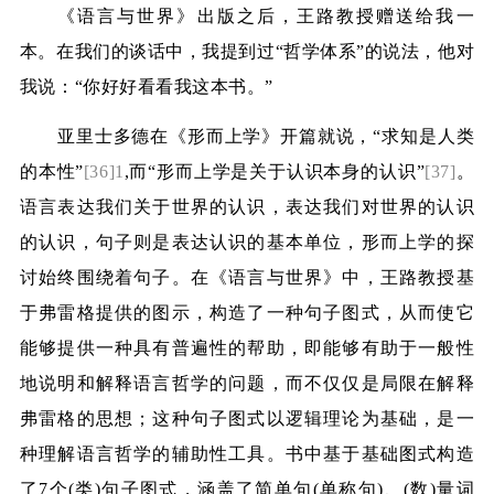
《语言与世界》出版之后，王路教授赠送给我一
本。在我们的谈话中，我提到过“哲学体系”的说法，他对
我说：“你好好看看我这本书。”
亚里士多德在《形而上学》开篇就说，“求知是人类
的本性”
[36]1
,
而“形而上学是关于认识本身的认识”
[37]
。
语言表达我们关于世界的认识，表达我们对世界的认识
的认识，句子则是表达认识的基本单位，形而上学的探
讨始终围绕着句子。在《语言与世界》中，王路教授基
于弗雷格提供的图示，构造了一种句子图式，从而使它
能够提供一种具有普遍性的帮助，即能够有助于一般性
地说明和解释语言哲学的问题，而不仅仅是局限在解释
弗雷格的思想；这种句子图式以逻辑理论为基础，是一
种理解语言哲学的辅助性工具。书中基于基础图式构造
了
7
个
(
类
)
句子图式，涵盖了简单句
(
单称句
)
、
(
数
)
量词