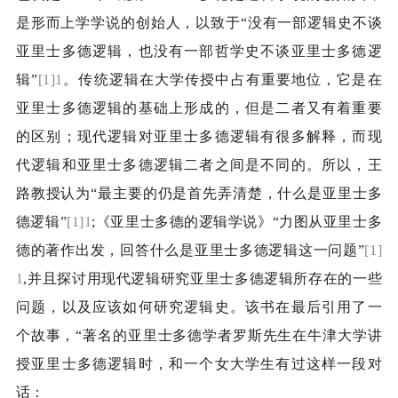
是形而上学学说的创始人，以致于“没有一部逻辑史不谈
亚里士多德逻辑，也没有一部哲学史不谈亚里士多德逻
辑”
[1]1
。传统逻辑在大学传授中占有重要地位，它是在
亚里士多德逻辑的基础上形成的，但是二者又有着重要
的区别；现代逻辑对亚里士多德逻辑有很多解释，而现
代逻辑和亚里士多德逻辑二者之间是不同的。所以，王
路教授认为“最主要的仍是首先弄清楚，什么是亚里士多
德逻辑”
[1]1
;
《亚里士多德的逻辑学说》“力图从亚里士多
德的著作出发，回答什么是亚里士多德逻辑这一问题”
[1]
1
,
并且探讨用现代逻辑研究亚里士多德逻辑所存在的一些
问题，以及应该如何研究逻辑史。该书在最后引用了一
个故事，“著名的亚里士多德学者罗斯先生在牛津大学讲
授亚里士多德逻辑时，和一个女大学生有过这样一段对
话：