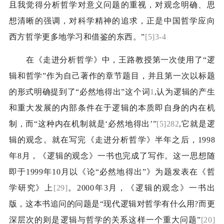
且我觉得分析哲学对意义问题的重视，对观念明确、思
想清晰的强调，对科学精神的追求，正是中国哲学应向
西方哲学更多地学习和借鉴的东西。”
[5]3-4
在《走进分析哲学》中，王路教授第一次使用了“逻
辑和哲学”作为自己著作的章节题目，并且第一次以标题
的形式明确提到了“必然地得出”这个词
1
,
认为逻辑的产生
和重大发展的内部条件在于逻辑的本质即自身的内在机
制，而“这种内在机制就是‘必然地得出’”
[5]282
,
它就是逻
辑的观念。就在写完《走进分析哲学》半年之后，
1998
年
8
月，《逻辑的观念》一书也完成了写作。这一思想随
即于
1999
年
10
月以《论“必然地得出”》为题发表在《哲
学研究》上
[29]
。
2000
年
3
月，《逻辑的观念》一书出
版，这本书追问的问题是“现代逻辑对哲学有什么用
?
而更
深层次的则是逻辑与哲学的关系这样一个重大问题”
[20]