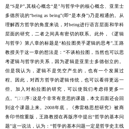
是“
S
是
P
”
,
其核心概念“是”与哲学中的核心概念、亚里士
多德所说的“
being as being
”
(
即“是本身”
)
乃是相通的。从
理解西方哲学的角度来说，对
being
进行语言层面和学科
层面的研究，二者之间具有密切的联系。此外，《逻辑
与哲学》第八章的标题是“柏拉图类乎逻辑的思考”
,
王路
教授关于这一章的想法是：“不谈柏拉图，当然也可以思
考逻辑与哲学的关系，因为逻辑是亚里士多德创立的。
但是我认为，逻辑不是凭空产生的，也有一个发展过
程。因此，对西方哲学的逻辑传统，也可以看得更远一
些。加入对柏拉图的研究，可以使我们考虑得更多一
点。”
[23]
序
1
这是个非常有意思的课题，本文后面还会回
到这个课题上来。
2008
年底，《弗雷格思想研究》被商
务印书馆重版，王路教授在再版序中提出“哲学的基本问
题”这一说法，认为：“哲学的基本问题一定是哲学史主线