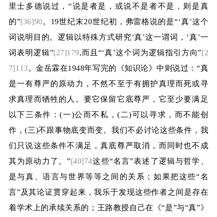
里士多德说过，“说是者是，或说不是者不是，则是真
的”
[36]90
。
19
世纪末
20
世纪初，弗雷格说的是“‘真’这个
词说明目的。逻辑以特殊方式研究‘真’这一谓词，‘真’一
词表明逻辑”
[27]179
,
而且“‘真’这个词为逻辑指引方向”
[2
7]113
。金岳霖在
1948
年写完的《知识论》中则说过：“真
是一有尊严的原动力，不然不至于有拥护真理而死或寻
求真理而牺牲的人。要它保留它底尊严，它至少要满足
以下三条件：
(
一
)
公而不私，
(
二
)
可以寻求，而不能创
作，
(
三
)
不跟事物底变而变。我们不必讨论这些条件，我
们只说这些条件不满足，真底尊严取消，而同时也不成
其为原动力了。”
[40]74
这些“名言”表述了逻辑与哲学、
是与真、语言与世界等等之间的关系；如果把这些“名
言”及其论证贯穿起来，我乐于发现这些作者之间是存在
着学术上的承续关系的；王路教授自己在《“是”与“真”》