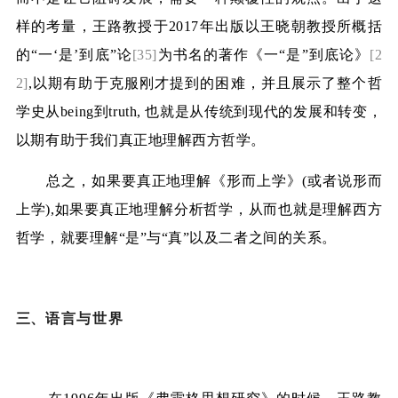
样的考量，王路教授于
2017
年出版以王晓朝教授所概括
的“一‘是’到底”论
[35]
为书名的著作《一“是”到底论》
[2
2]
,
以期有助于克服刚才提到的困难，并且展示了整个哲
学史从
being
到
truth,
也就是从传统到现代的发展和转变，
以期有助于我们真正地理解西方哲学。
总之，如果要真正地理解《形而上学》
(
或者说形而
上学
),
如果要真正地理解分析哲学，从而也就是理解西方
哲学，就要理解“是”与“真”以及二者之间的关系。
三、
语言与世界