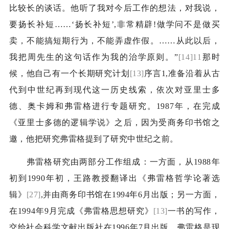
比较长的谈话。他听了我对今后工作的想法，对我说，
要扬长补短……‘扬长补短’
,
非常精辟
!
做学问不是做买
卖，不能搞短期行为，不能弄虚作假。……从此以后，
我把周先生的这句话作为我的治学原则。”
[14]11
那时
候，他自己有一个长期研究计划
[13]
序言
1,
准备沿着从古
代到中世纪再到现代这一历史线索，依次对亚里士多
德、奥卡姆和弗雷格进行专题研究。
1987
年，在完成
《亚里士多德的逻辑学说》之后，因为受商务印书馆之
邀，他把研究弗雷格提到了研究中世纪之前。
弗雷格研究由两部分工作组成：一方面，从
1988
年
初到
1990
年初，王路教授翻译出《弗雷格哲学论著选
辑》
[27]
,
并由商务印书馆在
1994
年
6
月出版；另一方面，
在
1994
年
9
月完成《弗雷格思想研究》
[13]
一书的写作，
交给社会科学文献出版社在
1996
年
7
月出版。弗雷格是现