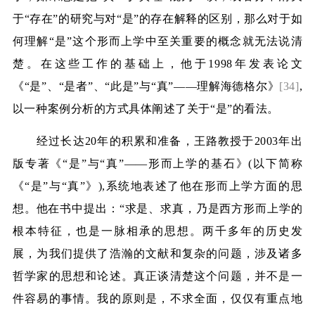
于“存在”的研究与对“是”的存在解释的区别，那么对于如
何理解“是”这个形而上学中至关重要的概念就无法说清
楚。在这些工作的基础上，他于
1998
年发表论文
《“是”、“是者”、“此是”与“真”——理解海德格尔》
[34]
,
以一种案例分析的方式具体阐述了关于“是”的看法。
经过长达
20
年的积累和准备，王路教授于
2003
年出
版专著《“是”与“真”——形而上学的基石》
(
以下简称
《“是”与“真”》
),
系统地表述了他在形而上学方面的思
想。他在书中提出：“求是、求真，乃是西方形而上学的
根本特征，也是一脉相承的思想。两千多年的历史发
展，为我们提供了浩瀚的文献和复杂的问题，涉及诸多
哲学家的思想和论述。真正谈清楚这个问题，并不是一
件容易的事情。我的原则是，不求全面，仅仅有重点地