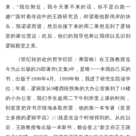
来，“我住附近，我今天要不来的话，你不是白跑一
趟
?
”面对着传说中的王路研究员，仰望着他那伟岸的块
头，我诺诺而退，然后在接下来的周二果然见到了逻辑
室的诸位贤达；此后，他们的指导也将让我得以见识到
逻辑殿堂之美。
《世纪转折处的哲学巨匠：弗雷格》在王路教授迄
今为止出版的
26
部著作
(
文集
)
中，是唯一一本我自己买的
书，出版于
1998
年
4
月。
1999
年秋，我进了研究生院读学
位；年底，逻辑室从
9
楼西段拐角的大办公室换到了
10
楼
的小办公室，我们学生趁周二下午到所里上课的时间，
到室里把存书尽情地各取所需，他的第一本专著《亚里
士多德的逻辑学说》
[1]
就是在这个时候得到的。从此以
后，王路教授每出版一本新书，都会签上“新文存正王路