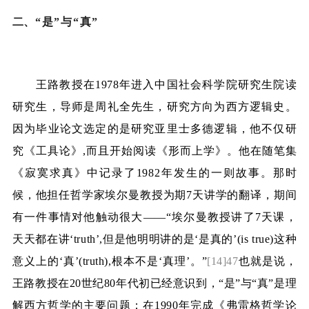
二、
“是”与“真”
王路教授在
1978
年进入中国社会科学院研究生院读
研究生，导师是周礼全先生，研究方向为西方逻辑史。
因为毕业论文选定的是研究亚里士多德逻辑，他不仅研
究《工具论》
,
而且开始阅读《形而上学》。他在随笔集
《寂寞求真》中记录了
1982
年发生的一则故事。那时
候，他担任哲学家埃尔曼教授为期
7
天讲学的翻译，期间
有一件事情对他触动很大——“埃尔曼教授讲了
7
天课，
天天都在讲‘
truth
’
,
但是他明明讲的是‘是真的’
(is true)
这种
意义上的‘真’
(truth),
根本不是‘真理’。”
[14]47
也就是说，
王路教授在
20
世纪
80
年代初已经意识到，“是”与“真”是理
解西方哲学的主要问题；在
1990
年完成《弗雷格哲学论