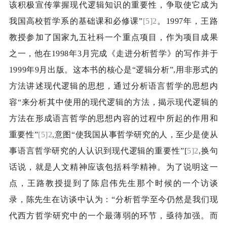
该积极宣传掌握现代逻辑知识的重要性，争取使它成为
我国高校哲学系的基础课和必修课”
[5]2
。
1997
年，王路
教授参加了国家九五社科一个重点项目，作为项目成果
之一，他在
1998
年
3
月完成《走进分析哲学》的写作并于
1999
年
9
月出版。这本书的核心是“逻辑分析”
,
用非形式的
方法讲述现代逻辑的思想，通过分析语言哲学的思想内
容“来分析其中使用的现代逻辑的方法，揭示现代逻辑的
方法在形成语言哲学的思想内容的过程中所起的作用和
重要性”
[5]2
,
意图“使我国从事哲学研究的人，至少是使从
事语言哲学研究的人认识到现代逻辑的重要性”
[
5]2
,
换句
话说，就是人文精神应该包括科学精神。为了说明这一
点，王路教授提到了陈启伟先生那个时候的一个访谈
录，陈先生在访谈中认为：“分析哲学至今仍然是我们现
代西方哲学研究中的一个最薄弱的环节，亟待加强。而