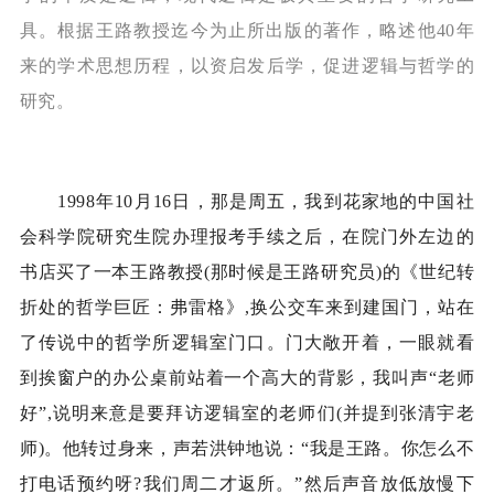
具。根据王路教授迄今为止所出版的著作，略述他
40
年
来的学术思想历程，以资启发后学，促进逻辑与哲学的
研究。
1998
年
10
月
16
日，那是周五，我到花家地的中国社
会科学院研究生院办理报考手续之后，在院门外左边的
书店买了一本王路教授
(
那时候是王路研究员
)
的《世纪转
折处的哲学巨匠：弗雷格》
,
换公交车来到建国门，站在
了传说中的哲学所逻辑室门口。门大敞开着，一眼就看
到挨窗户的办公桌前站着一个高大的背影，我叫声“老师
好”
,
说明来意是要拜访逻辑室的老师们
(
并提到张清宇老
师
)
。他转过身来，声若洪钟地说：“我是王路。你怎么不
打电话预约呀
?
我们周二才返所。”然后声音放低放慢下