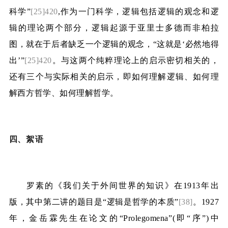
科学”
[25]420
,
作为一门科学，逻辑包括逻辑的观念和逻
辑的理论两个部分，逻辑起源于亚里士多德而非柏拉
图，就在于后者缺乏一个逻辑的观念，“这就是‘必然地得
出’”
[25]420
。与这两个纯粹理论上的启示密切相关的，
还有三个与实际相关的启示，即如何理解逻辑、如何理
解西方哲学、如何理解哲学。
四、
絮语
罗素的《我们关于外间世界的知识》在
1913
年出
版，其中第二讲的题目是“逻辑是哲学的本质”
[38]
。
1927
年，金岳霖先生在论文的“
Prolegomena
”
(
即“序”
)
中