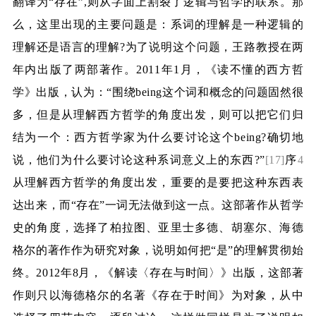
翻译为“存在”
,
则从字面上割裂了逻辑与哲学的联系。那
么，这里出现的主要问题是：系词的理解是一种逻辑的
理解还是语言的理解
?
为了说明这个问题，王路教授在两
年内出版了两部著作。
2011
年
1
月，《读不懂的西方哲
学》出版，认为：“围绕
being
这个词和概念的问题固然很
多，但是从理解西方哲学的角度出发，则可以把它们归
结为一个：西方哲学家为什么要讨论这个
being?
确切地
说，他们为什么要讨论这种系词意义上的东西
?
”
[17]
序
4
从理解西方哲学的角度出发，重要的是要把这种东西表
达出来，而“存在”一词无法做到这一点。这部著作从哲学
史的角度，选择了柏拉图、亚里士多德、胡塞尔、海德
格尔的著作作为研究对象，说明如何把“是”的理解贯彻始
终。
2012
年
8
月，《解读〈存在与时间〉》出版，这部著
作则只以海德格尔的名著《存在于时间》为对象，从中