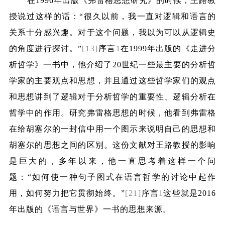
在
1996
年出版《弗雷格思想研究》的时候，王路教
授说过这样的话：“很久以前，我一直对逻辑和语言的
关系十分感兴趣。对于这个问题，我以为可以从逻辑史
的角度进行探讨。”
[13]
序言
1
在
1999
年出版的《走进分
析哲学》一书中，他介绍了
20
世纪一些最主要的分析哲
学家的主要观点和思想，并且通过这些哲学家们的观点
和思想讲到了逻辑对于分析哲学的重要性、逻辑分析在
哲学中的作用。研究弗雷格思想的时候，他看到弗雷格
在给胡塞尔的一封信中用一个图示来说明自己的思想和
胡塞尔的思想之间的区别。这份文献对王路教授的影响
是巨大的，多年以来，他一直思考着这样一个问
题：“如何使一种句子图式在语言哲学的讨论中起作
用，如何努力把它贯彻始终。”
[21]
序言
1
这些就是
2016
年出版的《语言与世界》一书的思想来源。