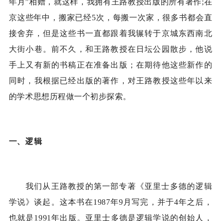
年月”相赠，就这样，我拥有王路教授出版的所有著作
;
在
京这些年中，搬家已经
5
次，每搬一次家，很多书都会直
接舍弃，但是这些书一直都跟着我辗转于京城东西南北
大街小巷。前不久，和王路教授在日坛公园散步，他说
手上又有新的书稿正在准备出版；在期待他这些新作的
同时，我根据已经出版的著作，对王路教授这些年以来
的学术思想历程做一个初步探索。
一、
逻辑
我们从王路教授的第一部专著《亚里士多德的逻辑
学说》谈起。这本书在
1987
年
9
月写完，并于
4
年之后，
也就是
1991
年出版。亚里士多德是逻辑学说的创始人，