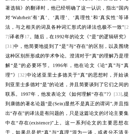
著选辑》的翻译时，他已经明确了这一认识，指出“国内
对‘
Wahrheit
’有‘真’、‘真理’、‘真理性’和‘真实性’等译
法，与之相关的词及各种词汇形式的译法也极不一致”
[2
7]
译者序
17
。随后，在
1992
年的论文《“是”的逻辑研究》
[31]
中，他简要地提到了“是”与“存在”的区别，以及围绕
这种区别所形成的学术争论。澄清对于“真”的理解乃是理
解“是”的必要环节。
1996
年，他在论文《论“真”与“真
理”》
[32]
中论述亚里士多德关于“真”的思想时，开始谈
到亚里士多德对“是”的论述，并且简要谈到了它们之间的
联系。
1997
年，他发表论文《如何理解“存在”
?
》
[33]
,
提
到康德的著名论题“是
(Sein)
显然不是真正的谓词”
,
并且指
出“存在”的译法是有问题的，只是这篇论文的讨论主要集
中在“存在
(existence)
”上。这一系列论文的主要思想在
于，如果总是把“真”与“真理”混为一谈，或者分不清关